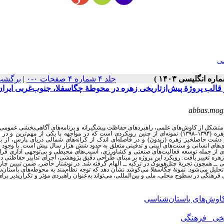
ی
جلد ۴ شماره ۴ صفحات ۰-۰
|
برگشت 
قالب پروژۀ پیش‌ازتاریخی زهره در محوطۀ چگاسفلا، جنوب‌غربی ایران
abbas.mo
ه، متشکل از کاوش‌های علمی، راهبردهای حفاظت پیشگیرانه و برنامه‌های آگاهی‌بخشی عمومی، 
نقشی تعیین‌کننده در صیانت از محوطه‌های باستان‌شناختی ایفا کند. پروژۀ پیش‌ازتاریخی زهره (۱۳۹۴–۱۳۹۸) نمونه‌ای از چنین رویکردی است که در مواجهه با یکی از مهم
در دشت حاصلخیز زهره (زیدون) و در فاصله‌ای اندک از کرانه‌های شمالی دریای پارس، از ب
ری‌های انسانی و سنت‌های آیینی و تدفینی متعلق به حدود شش هزار سال پیش است. با وجود
رض تهدیدهای متعددی از جمله توسعه فعالیت‌های صنعتی و کشاورزی، آسیب‌های محیطی و بی‌توجهی اداری ق
 زهره تغییر یافت. رویکرد این پروژه بر مبنای طراحی دقیق پژوهشی، اجرای تدابیر حفاظتی د
ــ همچون تجربۀ چتل‌هویوک در ترکیه ــ الهام گرفته شد. در نوشتار حاضر، ضمن تبیین چا
حلیل می‌شود. نمونۀ چگاسفلا می‌کوشد نشان دهد که توجه نظام‌مند به محوطه‌های باستان‌
رهنگی در سطوح محلی، ملی و بین‌المللی، می‌تواند به‌عنوان راهبردی مؤثر و تکرارپذیر برا
اوش‌های باستان‌‌شناسی
یخی_ فرهنگی