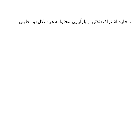
ینامه بین‌المللی Creative Commons Attribution 4.0 International License منتشر می‌شود که اجازه اشتراک (تکثیر و بازآرایی محتوا به هر شکل) و انطباق