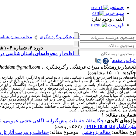
جستجو
سبد خرید
آیتمی وجود ندارد
فهرست
انتشارات پژوهشگاه میراث فرهنگی و گردشگری
مجله باستان شناس
دوره ۴، شماره ۴ - ( شماره انگلیسی ۱۴۰۳ )
ارائه یک الگوی یکپارچه برای حفاظت از محوطه‌های باستان‌شناسی در 
*
عباس مقدم
دانشیار پژوهشگاه میراث فرهنگی و گردشگری ،
ghaddam@gmail.com
چکیده:
(۱۵۰۰ مشاهده)
یافته‌های دو دهۀ اخیر در حوزۀ باستان‌شناسی نشان داده است که به‌کارگیری الگویی یکپارچ
آسیب‌پذیرترین محوطه‌های باستانی ایران، یعنی چگاسفلا، به اجرا درآمد. چگاسفلا، واقع 
محوطه‌های پیش‌ازتاریخی ایران به شمار می‌رود. این محوطه واجد شواهدی ارزشمند از نوآو
نخستین آن در اوایل دهۀ ۱۳۵۰، طی نزدیک به پنج دهه این محوطه در مع
وضعیتی که تنها با ثبت در فهرست آثار ملی، تعیین و ابلاغ ضوابط عرصه و حریم و آغاز پروژۀ
به‌ویژه، ارتقای سطح آگاهی جامعۀ محلی شکل گرفت و در این مسیر از الگوهای موفق جهانی 
نظری پروژه، فعالیت‌های متنوعی که در پنج سال نخست اجرای آن به انجام رسید، مرور و ت
به‌کارگیری الگویی یکپارچه از پژوهش باستان‌شناختی، حفاظت پیشگیرانه و معرفی ارزش‌های ف
پایدار میراث باستانی مورد استفاده قرار گیرد.
شماره‌ی مقاله: ۱
واژه‌های کلیدی:
چگاسفلا
،
حفاظت پیش‌گیرانه
،
آگاهی‌بخشی عمومی
،
ک
متن کامل
[PDF 1850 kb]
(۵۶۳ دریافت)
نوع مطالعه:
مقاله پژوهشی
| موضوع مقاله:
حفاظت و مرمت آثار تار