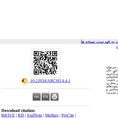
به فهرست نسخه ها
می‌تواند
‌ترین و در عین حال
زرگ‌ترین
 شناسایی
رار داشت؛
‎ 10.22034/ARCHJ.4.4.1
ر محل و،
رچوب‌های
شناختی و
ی مدیریت
Download citation:
BibTeX
|
RIS
|
EndNote
|
Medlars
|
ProCite
|