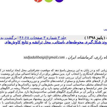
ی
برگشت به 
|
جلد ۳ شماره ۳ صفحات ۶۸-۴۶
ن روند شکل‌گیری محوطه‌های باستانی، محل ترانشه و نتایج کاوش‌های
sadjadalibaigi@gmail.com
ارزیابی کند و در پایان به این پرسش پاسخ دهد که موقعیت جغرافیایی محل ایجاد ترانشه در 
ترانشه‌های لایه‌نگاری را انتخاب کرد. بدین منظور برای درک ارتباط احتمالی میان این وضعیت 
همچون موقعیت و جهتِ جغرافیاییِ ترانشه‌های حفرشده، یافته‌ها و نتایج کاوش لایه‌نگاری در 30 محوطۀ باستانی ایران بررسی شدند تا ببینیم چرا اغلب ترانشه‌های لایه‌نگا
کل از لایه‌های فاقد معماری و مملو از انباشت‌های خاکستر و دورریزهاست، درحالی‌که ترانشه
ۀ لایه‌های مختلف ساختمانی است و در چنین بخش‌هایی از وجود زباله‌دانی‌ها و انباشت‌های 
حل حفر ترانشه‌ها و جهت‌های جغرافیایی وجود دارد و این وضعیت، احتمالاً ریشه در الگوهای
نور آفتاب و تأثیر آن بر شکل‌گیری الگوهای فضایی ساخت‌وسازها دارد. مدارک کنونی و نتا
 و پسماندهای زندگی روزمره و فعالیت‌های مختلف خود را در شیب دامنه‌های شمالی و شرقی 
 منتهی به رودخانه‌ها و دره‌ها می‌ریخته‌اند. ازاین‌رو، پیشنهاد می‌شود باستان‌شناسانی که 
مینان در بافت‌های دستۀ اول، چنین موضوعی را که علاوه‌بر یافته‌های باستان‌شناسی با