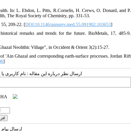
lth. In: L. Ebdon, L. Pitts, R.Cornelis, H. Crews, O. Donard, and P.
alth, The Royal Society of Chemistry, pp. 331-53.
55, 209-22. [
DOI:10.1146/annurev.med.55.091902.103653
]
storical remarks and trends for the future. BioMetals, 17, 485-9.
hazal Neolithic Village", in Occident & Orient 3(2):15-27.
r of 'Ain Ghazal and corresponding earth-surface processes. Jordan Rift
06
]
ارسال نظر درباره این مقاله : نام کاربری :
ارسال پیام 