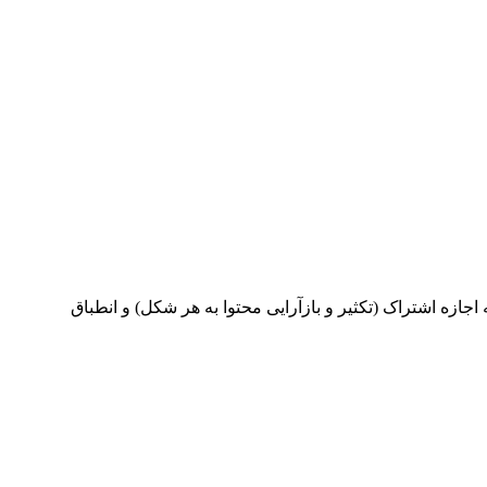
این نشریه ی دارای دسترسی باز، تحت قوانین گواهینامه بین‌المللی Creative Commons Attribution 4.0 International License ی محتوا به هر شکل) و انطباق