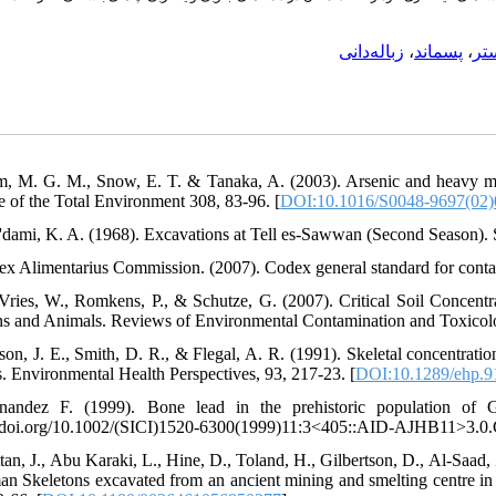
زباله‌دانی
،
پسماند
،
تر
m, M. G. M., Snow, E. T. & Tanaka, A. (2003). Arsenic and heavy me
e of the Total Environment 308, 83-96. [
DOI:10.1016/S0048-9697(02)
a'dami, K. A. (1968). Excavations at Tell es-Sawwan (Second Season). 
ex Alimentarius Commission. (2007). Codex general standard for conta
Vries, W., Romkens, P., & Schutze, G. (2007). Critical Soil Concen
 and Animals. Reviews of Environmental Contamination and Toxicolo
cson, J. E., Smith, D. R., & Flegal, A. R. (1991). Skeletal concentrati
s. Environmental Health Perspectives, 93, 217-23. [
DOI:10.1289/ehp.
rnandez F. (1999). Bone lead in the prehistoric population of
//doi.org/10.1002/(SICI)1520-6300(1999)11:3<405::AID-AJHB11>3.0.
tan, J., Abu Karaki, L., Hine, D., Toland, H., Gilbertson, D., Al-Saad, 
an Skeletons excavated from an ancient mining and smelting centre in 