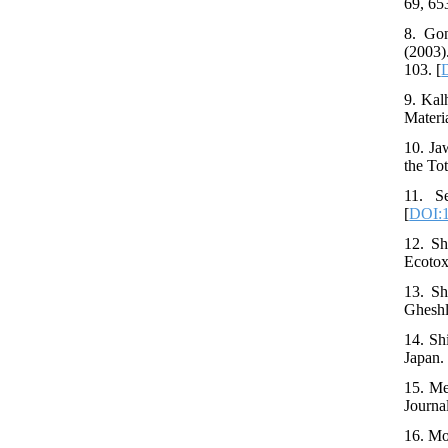
69, 65
8. Gon
(2003)
103. [
9. Kal
Materi
10. Ja
the To
11. S
[
DOI:1
12. Sh
Ecotox
13. Sh
Gheshl
14. Sh
Japan.
15. Me
Journa
16. Mo