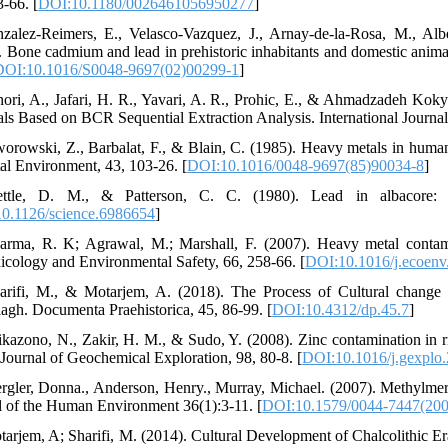
3-66. [
DOI:10.1180/0026461056950277
]
zalez-Reimers, E., Velasco-Vazquez, J., Arnay-de-la-Rosa, M., Albe
. Bone cadmium and lead in prehistoric inhabitants and domestic anim
DOI:10.1016/S0048-9697(02)00299-1
]
hori, A., Jafari, H. R., Yavari, A. R., Prohic, E., & Ahmadzadeh Kok
als Based on BCR Sequential Extraction Analysis. International Journa
worowski, Z., Barbalat, F., & Blain, C. (1985). Heavy metals in hum
tal Environment, 43, 103-26. [
DOI:10.1016/0048-9697(85)90034-8
]
ettle, D. M., & Patterson, C. C. (1980). Lead in albacore: 
0.1126/science.6986654
]
arma, R. K; Agrawal, M.; Marshall, F. (2007). Heavy metal contamin
icology and Environmental Safety, 66, 258-66. [
DOI:10.1016/j.ecoenv
arifi, M., & Motarjem, A. (2018). The Process of Cultural change i
agh. Documenta Praehistorica, 45, 86-99. [
DOI:10.4312/dp.45.7
]
ikazono, N., Zakir, H. M., & Sudo, Y. (2008). Zinc contamination in 
 Journal of Geochemical Exploration, 98, 80-8. [
DOI:10.1016/j.gexplo
rgler, Donna., Anderson, Henry., Murray, Michael. (2007). Methylm
l of the Human Environment 36(1):3-11. [
DOI:10.1579/0044-7447(20
tarjem, A; Sharifi, M. (2014). Cultural Development of Chalcolithic Er