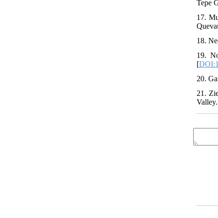
Tepe G
17. Mu
Quevau
18. Ne
19. No
[
DOI:1
20. Ga
21. Zi
Valley