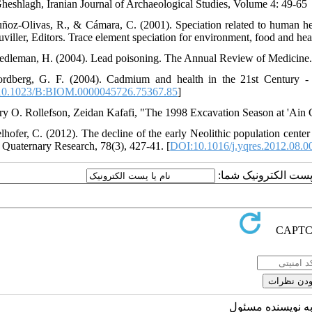
heshlagh, Iranian Journal of Archaeological Studies, Volume 4: 49-65
ñoz-Olivas, R., & Cámara, C. (2001). Speciation related to human hea
viller, Editors. Trace element speciation for environment, food and he
edleman, H. (2004). Lead poisoning. The Annual Review of Medicine. 
rdberg, G. F. (2004). Cadmium and health in the 21st Century - hi
0.1023/B:BIOM.0000045726.75367.85
]
ry O. Rollefson, Zeidan Kafafi, "The 1998 Excavation Season at 'Ain G
elhofer, C. (2012). The decline of the early Neolithic population cente
. Quaternary Research, 78(3), 427-41. [
DOI:10.1016/j.yqres.2012.08.0
یا پست الکترونیک شما
به نویسنده مسئول