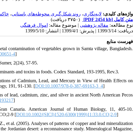
خاکس
،
روند شکل‌گیری محوطه‌های باستانی
،
لایه‌نگاری
واژه‌های کلیدی:
(۳۷۵۰ دریافت)
[PDF 2454 kb]
متن کامل
نوع مطالعه:
مقاله پژوهشی
| موضوع مقاله:
اموال فرهنگی
دریافت: 1399/3/14 | پذیرش: 1399/4/1 | انتشار: 1399/5/10
فهرست منابع
tal contamination of vegetables grown in Samta village, Bangladesh.
00651-4
]
Sumer, 2(24), 57-95.
minants and toxins in foods. Codex Standard, 193-1995, Rev.3.
trations of Cadmium, Lead, and Mercury in View of Health Effects on
gy, 191, 91-130. [
DOI:10.1007/978-0-387-69163-3_4
]
ons of lead, cadmium, zinc, and silver in ancient North American Pecos
9193217
]
 Gran Canaria. American Journal of Human Biology, 11, 405-10.
CO;2-9 [
DOI:10.1002/(SICI)1520-6300(1999)11:33.0.CO;2-9
]
Z., et al. (2005). Analyses of patterns of copper and lead mineralization
the Jordanian desert: a reconnaissance study. Mineralogical Magazine,