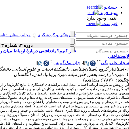
جستجو
سبد خرید
آیتمی وجود ندارد
فهرست
انتشارات پژوهشگاه میراث فرهنگی و گردشگری
مجله باستان شناس
دوره ۳، شماره ۳ - ( پاییز ۱۳۹۸ )
ترانشه‌های لایه‌نگاری را کجا حفر کنیم؟ یادداشتی دربارۀ ارتباط میا
لایه‌شناختی
۲
۱
*
جان مک‌گینیس
،
سجاد علی‌بیگی
۱- استادیار گروه باستان‌شناسی دانشکدۀ ادبیات و علوم انسانی، دانشگاه رازی، کرمانشاه، ایران ،
۲- موزه‌دار ارشد بخش خاورمیانه موزۀ بریتانیا، لندن، انگلستان
چکیده:
(۶۷۸۷ مشاهده)
این پژوهش می‌کوشد ارتباط احتمالی محل ایجاد ترانشه‌های لایه‌نگاری با نتایج کاوش‌ها را 
لایه‌نگاری چه تأثیری در ماهیت، کمیت و کیفیت یافته‌های کاوش دارد و بر چه اساسی باید محل 
شمالی یا شرقی تپه‌های نسبتاً مرتفع، یا شیب‌های مشرف به رودخانه‌ها و دره‌ها معمولاً متش
شده در شیب‌های جنوبی و غربی به‌روشنی وضعیت متفاوتی را نشان می‌دهد و عمدتاً دربردارند
دورریزها خبر چندانی نیست. بررسی‌ها حاکی از این است که احتمالاً رابطه معناداری میان م
زباله در محوطه‌های باستانی، روند شکل‌گیری لایه‌های باستان‌شناسی و جهت و میزان تابش 
نشان می‌دهد در اغلب تپه‌های بلند چند دوره‌ای، مردمان دوران باستان معمولاً دورریزها
محوطه‌های مشرف به بستر رودخانه‌ها و دره‌ها یا حتی محوطه‌های واقع بر بلندی‌ها در شیب‌های
کاوش‌های لایه‌نگاری می‌پردازند، بهتر است برای کسب نتایج مطلوب و یافته‌های قابل‌اط
قوم‌باستان‌شناسی در بیش از 130 روستای امروزی پشتیبانی می‌شود، مدنظر قرار دهند و ترانشه‌های لایه‌نگاری خود را تا حد امکان در دامنه‌های جنوبی و یا غربی تپه‌های باستانی حفر کنند.