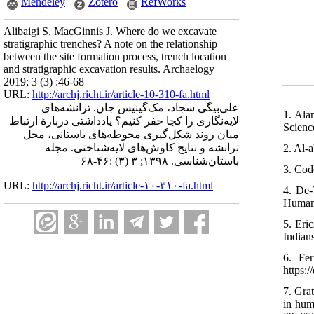
Mendeley
Zotero
RefWorks
Alibaigi S, MacGinnis J. Where do we excavate
stratigraphic trenches? A note on the relationship
between the site formation process, trench location
and stratigraphic excavation results. Archaelogy
2019; 3 (3) :46-68
URL:
http://archj.richt.ir/article-10-310-fa.html
علی‌بیگی سجاد، مک‌گینیس جان. ترانشه‌های
1. Ala
لایه‌نگاری را کجا حفر کنیم؟ یادداشتی دربارۀ ارتباط
Scienc
میان روند شکل‌گیری محوطه‌های باستانی، محل
ترانشه و نتایج کاوش‌های لایه‌شناختی. مجله
2. Al-
باستان‌شناسی. ۱۳۹۸; ۳ (۳) :۴۶-۶۸
3. Cod
URL:
http://archj.richt.ir/article-۱۰-۳۱۰-fa.html
4. De-
Humans
5. Eri
Indian
6. Fe
https:
7. Grat
in hum