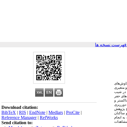
فهرست نسخه ها
کاوش‌های
و متغیری
ری حفرشده در شیب
‌های حفر
خاکستر و
 دورریزی
Download citation:
یج پژوهش
BibTeX
|
RIS
|
EndNote
|
Medlars
|
ProCite
|
و ساکنان
Reference Manager
|
RefWorks
به انجام
 مشاهدات
Send citation to: