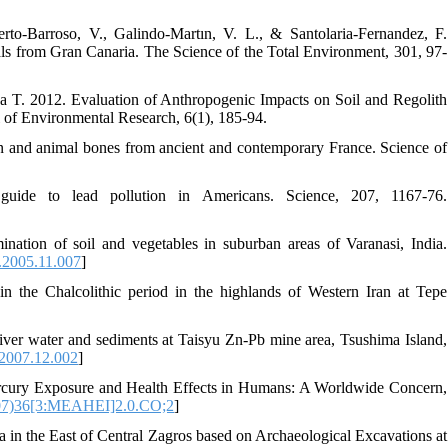
rto-Barroso, V., Galindo-Martın, V. L., & Santolaria-Fernandez, F.
als from Gran Canaria. The Science of the Total Environment, 301, 97-
ya T. 2012. Evaluation of Anthropogenic Impacts on Soil and Regolith
l of Environmental Research, 6(1), 185-94.
an and animal bones from ancient and contemporary France. Science of
guide to lead pollution in Americans. Science, 207, 1167-76.
ation of soil and vegetables in suburban areas of Varanasi, India.
.2005.11.007
]
n the Chalcolithic period in the highlands of Western Iran at Tepe
river water and sediments at Taisyu Zn-Pb mine area, Tsushima Island,
.2007.12.002
]
ercury Exposure and Health Effects in Humans: A Worldwide Concern,
07)36[3:MEAHEI]2.0.CO;2
]
a in the East of Central Zagros based on Archaeological Excavations at