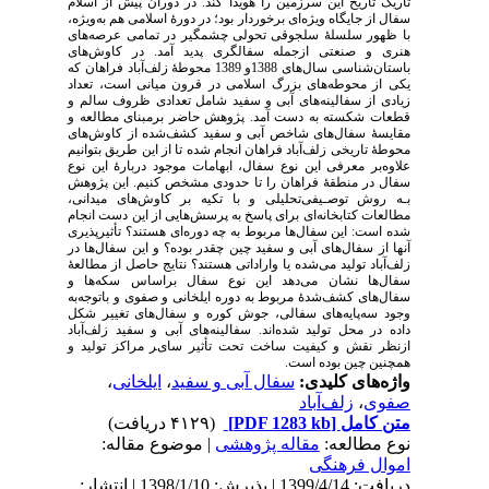
تاریک تاریخ این سرزمین را هویدا کند. در دوران پیش از اسلام
سفال از جایگاه ویژه‌ای برخوردار بود؛ در دورۀ اسلامی هم به‌ویژه،
با ظهور سلسلۀ سلجوقی تحولی چشمگیر در تمامی عرصه‌های
هنری و صنعتی ازجمله سفالگری پدید آمد. در کاوش‌های
باستان‌شناسی سال‌های 1388و 1389 محوطۀ زلف‌آباد فراهان که
یکی از محوطه‌های بزرگ اسلامی در قرون میانی است، تعداد
زیادی از سفالینه‌های آبی و سفید شامل تعدادی ظروف سالم و
قطعات شکسته به دست آمد. پژوهش حاضر برمبنای مطالعه و
مقایسۀ سفال‌های شاخص آبی و سفید کشف‌شده از کاوش‌های
محوطۀ تاریخی زلف‌آباد فراهان انجام شده تا از این طریق بتوانیم
علاوه‌بر معرفی این نوع سفال، ابهامات موجود دربارۀ این نوع
سفال در منطقۀ فراهان را تا حدودی مشخص کنیم. این پژوهش
بـه روش توصـیفی‌تحلیلی و با تکیه بر کاوش‌های میدانی،
مطالعات کتابخانه‌ای برای پاسخ به پرسش‌هایی از این دست انجام
شده است: این سفال‌ها مربوط به چه دوره‌ای هستند؟ تأثیرپذیری
آنها از سفال‌های آبی و سفید چین چقدر بوده؟ و این سفال‌ها در
زلف‌آباد تولید می‌شده یا واراداتی هستند؟ نتایج حاصل از مطالعۀ
سفال‌ها نشان می‌دهد این نوع سفال براساس سکه‌ها و
سفال‌های کشف‌شدۀ مربوط به دوره ایلخانی و صفوی و با‌توجه‌به
وجود سه‌پایه‌های سفالی، جوش کوره و سفال‌های تغییر شکل
داده در محل تولید شده‌اند. ﺳﻔﺎﻟﯿﻨﻪ‌ﻫﺎﯼ آبی و سفید زلف‌آباد
ازنظر ﻧﻘﺶ ﻭ ﮐﯿﻔﯿﺖ ﺳﺎﺧﺖ تحت تأثیر ﺳﺎیﺮ ﻣﺮﺍﮐﺰ ﺗﻮﻟﯿﺪ و
همچنین ﭼﯿﻦ ﺑﻮﺩﻩ ﺍﺳﺖ.
واژه‌های کلیدی:
سفال آبی و سفید
،
ایلخانی
،
صفوی
،
زلف‌آباد
متن کامل
[PDF 1283 kb]
(۴۱۲۹ دریافت)
نوع مطالعه:
مقاله پژوهشی
| موضوع مقاله:
اموال فرهنگی
دریافت: 1399/4/14 | پذیرش: 1398/1/10 | انتشار: