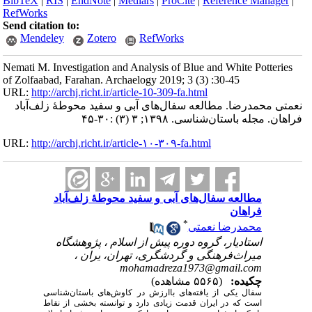
BibTeX
|
RIS
|
EndNote
|
Medlars
|
ProCite
|
Reference Manager
|
RefWorks
Send citation to:
Mendeley
Zotero
RefWorks
Nemati M. Investigation and Analysis of Blue and White Potteries
of Zolfaabad, Farahan. Archaelogy 2019; 3 (3) :30-45
URL:
http://archj.richt.ir/article-10-309-fa.html
نعمتی محمدرضا. مطالعه سفال‌های آبی و سفید محوطۀ زلف‌آباد
فراهان. مجله باستان‌شناسی. ۱۳۹۸; ۳ (۳) :۳۰-۴۵
URL:
http://archj.richt.ir/article-۱۰-۳۰۹-fa.html
مطالعه سفال‌های آبی و سفید محوطۀ زلف‌آباد
فراهان
*
محمدرضا نعمتی
استادیار، گروه دوره پیش از اسلام ، پژوهشگاه
میراث‌فرهنگی و گردشگری، تهران، یران ،
mohamadreza1973@gmail.com
چکیده:
(۵۵۶۵ مشاهده)
سفال یکی از یافته‌های باارزش در کاوش‌های باستان‌شناسی
است که در ایران قدمت زیادی دارد و توانسته بخشی از نقاط