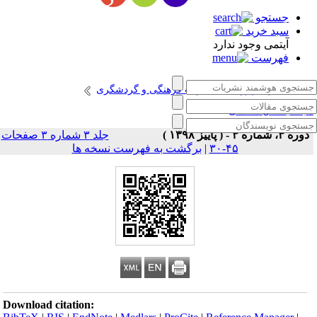
جستجو
سبد خرید
آیتمی وجود ندارد
فهرست
انتشارات پژوهشگاه میراث فرهنگی و گردشگری
جله باستان شناسی
دوره ۳، شماره ۳ - ( پاییز ۱۳۹۸ )
جلد ۳ شماره ۳ صفحات
۴۵-۳۰
|
برگشت به فهرست نسخه ها
Download citation: