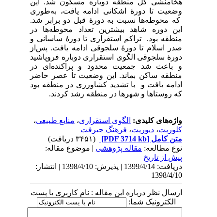
هخامنشی کل منطقه دوباره مسکون شد. این
وضعیت تا دورۀ اشکانی ادامه یافت، به‌طوری
که محوطه‌ها نسبت به دورۀ قبل دو برابر شد.
این دوره شاهد بیشترین تعداد محوطه‌ها در
منطقه بود. تراکم استقراری تا دورۀ ساسانی و
صدر اسلام تا دورۀ سلجوقی ادامه یافت. پس‌از
دورۀ سلجوقی الگوی استقراری دوباره فروپاشید
و باعث شد جمعیت محدود و پراکنده‌ای در
منطقه ساکن بماند. این وضعیت تا عصر حاضر
ادامه یافت و با تشدید کشاورزی در منطقه بود
که روستاها و شهرها در منطقه رشد کردند.
واژه‌های کلیدی:
الگوی استقراری
،
منابع طبیعی
،
کلوریت
،
دیوریت
،
فرهنگ جیرفت
متن کامل
[PDF 3714 kb]
(۳۴۵۱ دریافت)
نوع مطالعه:
مقاله پژوهشی
| موضوع مقاله:
پیش از تاریخ
دریافت: 1399/4/14 | پذیرش: 1398/4/10 | انتشار:
1398/4/10
ارسال نظر درباره این مقاله : نام کاربری یا پست
الکترونیک شما: