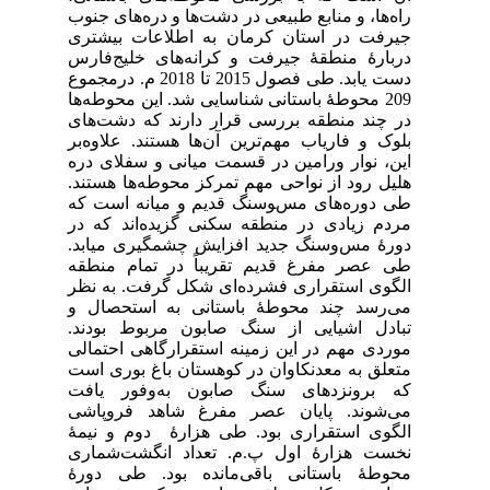
راه‌ها، و منابع طبیعی در دشت‌ها و دره‌های جنوب
جیرفت در استان کرمان به اطلاعات بیشتری
دربارۀ منطقۀ جیرفت و کرانه‌های خلیج‌فارس
دست یابد. طی فصول 2015 تا 2018 م. درمجموع
209 محوطۀ باستانی شناسایی شد. این محوطه‌ها
در چند منطقه بررسی قرار دارند که دشت‌های
بلوک و فاریاب مهم‌ترین آن‌ها هستند. علاوه‌بر
این، نوار ورامین در قسمت میانی و سفلای دره
هلیل رود از نواحی مهم تمرکز محوطه‌ها هستند.
طی دوره‌های مس‌‍و‌سنگ قدیم و میانه است که
مردم زیادی در منطقه سکنی گزیده‌اند که در
دورۀ مس‌و‌سنگ جدید افزایش چشمگیری میابد.
طی عصر مفرغ قدیم تقریباً در تمام منطقه
الگوی استقراری فشرده‌ای شکل گرفت. به نظر
می‌رسد چند محوطۀ باستانی به استحصال و
تبادل اشیایی از سنگ صابون مربوط بودند.
موردی مهم در این زمینه استقرارگاهی احتمالی
متعلق به معدنکاوان در کوهستان باغ بوری است
که برونزدهای سنگ صابون به‌وفور یافت
می‌شوند. پایان عصر مفرغ شاهد فروپاشی
الگوی استقراری بود. طی هزارۀ دوم و نیمۀ
نخست هزارۀ اول پ.م. تعداد انگشت‌شماری
محوطۀ باستانی باقی‌مانده بود. طی دورۀ