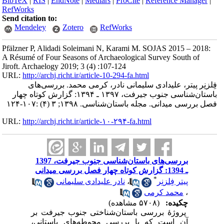
BibTeX
|
RIS
|
EndNote
|
Medlars
|
ProCite
|
Reference Manager
|
RefWorks
Send citation to:
Mendeley
Zotero
RefWorks
Pfälzner P, Alidadi Soleimani N, Karami M. SOJAS 2015 – 2018:
A Résumé of Four Seasons of Archaeological Survey South of
Jiroft. Archaelogy 2019; 3 (4) :107-124
URL:
http://archj.richt.ir/article-10-294-fa.html
فِلزنِر پیتر، علیدادی سلیمانی نادر، کرمی محمد. بررسی‌های
باستان‌شناسی جنوب جیرفت، ۱۳۹۷ ـ ۱۳۹۴: گزارش کوتاه چهار
فصل بررسی میدانی. مجله باستان‌شناسی. ۱۳۹۸; ۳ (۴) :۱۰۷-۱۲۴
URL:
http://archj.richt.ir/article-۱۰-۲۹۴-fa.html
بررسی‌های باستان‌شناسی جنوب جیرفت، 1397
ـ 1394: گزارش کوتاه چهار فصل بررسی میدانی
*
پیتر فِلزنِر
،
نادر علیدادی سلیمانی
،
محمد کرمی
چکیده:
(۵۷۰۸ مشاهده)
پروژۀ بررسی باستان‌شناختی جنوب جیرفت بر
آن است که با بررسی محوطه‌های باستانی،