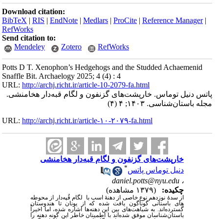
Download citation:
BibTeX
|
RIS
|
EndNote
|
Medlars
|
ProCite
|
Reference Manager
|
RefWorks
Send citation to:
Mendeley
Zotero
RefWorks
Potts D T. Xenophon’s Hedgehogs and the Studded Achaemenid
Snaffle Bit. Archaelogy 2025; 4 (4) : 4
URL:
http://archj.richt.ir/article-10-2079-fa.html
پاتس دنیل توماس. خارپشت‌های گزنفون و لگام قبه‌دار هخامنشی.
مجله باستان‌شناسی. ۱۴۰۳; ۴ (۴)
URL:
http://archj.richt.ir/article-۱۰-۲۰۷۹-fa.html
خارپشت‌های گزنفون و لگام قبه‌دار هخامنشی
*
دنیل توماس پاتس
daniel.potts@nyu.edu
،
چکیده:
(۱۳۷۹ مشاهده)
از سدۀ نوزدهم نوع خاصی از دهنۀ اسب با لگام قُپه­‌دار از محوطه­‌
های باستانی گوناگون یافت شده که از یونان تا هندوستان
گسترده‌­اند. به شباهت‌های بین این دهنه‌­ها اشاره شده، اما اخیراً
باستان‌­شناسان موفق شده‌­اند با اطمینان خاطر این گونه دهنه را