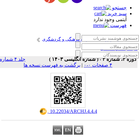
جستجو
سبد خرید
آیتمی وجود ندارد
فهرست
انتشارات پژوهشگاه میراث فرهنگی و گردشگری
جله باستان شناسی
ره ۴، شماره ۴ - ( شماره انگلیسی ۱۴۰۳ )
جلد ۴ شماره
۴ صفحات ۰-۰
|
برگشت به فهرست نسخه ها
‎ 10.22034/ARCHJ.4.4.4