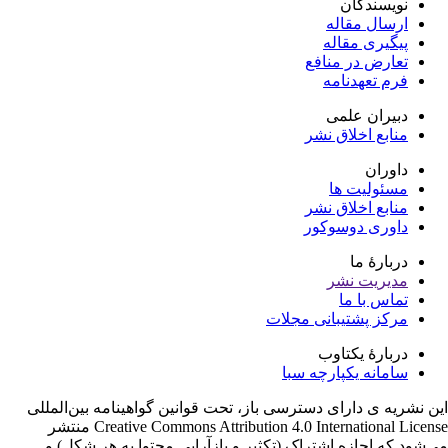
نویسندگان
ارسال مقاله
پیگیری مقاله
تعارض در منافع
فرم تعهدنامه
دبیران علمی
منابع اخلاق نشر
داوران
مسئولیت ها
منابع اخلاق نشر
داوری دوسوکور
دربارۀ ما
مدیریت نشر
تماس با ما
مرکز پشتیبانی مجلات
دربارۀ یکتاوب
سامانه یکپارچه سبا
ن نشریه ی دارای دسترسی باز، تحت قوانین گواهینامه بین‌المللی
Creative Commons Attribution 4.0 International License منتشر
‌شود که اجازه اشتراک (تکثیر و بازآرایی محتوا به هر شکل) و