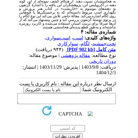
به هخامنشیان نسبت دهند. از هنگام کشف نمونه‌­ای از این گونه
دهنه در آکروپلیس آتن، پژوهشگران این یافته را با اشارۀ گزنفون
به دهنه‌­های موسوم به «خارپشت» در کتاب هنر پرورش و
نگهداری اسب مربوط دانسته‌اند که به برجستگی‌ها یا قُپه‌­هایی
روی لگام اشاره می‌­کند. مقالۀ حاضر تلاش می‌­کند این نوع لگام را
در پرتوی نوشتۀ گزنفون بررسی کند و چنین پیشنهاد می‌­کند که از
آن‌ها صرفاً برای تربیت اسبان استفاده می‌­شده و کاربرد روزمره
نداشته‌­اند و به‌طور قطع پدیده‌­ای هخامنشی هستند.
شماره‌ی مقاله: ۴
واژه‌های کلیدی:
اسب
،
اسب‌سواری
،
تخت‌جمشید
،
لگام
،
سوارکاری
متن کامل
[PDF 902 kb]
(۹۴۴ دریافت)
نوع مطالعه:
مقاله پژوهشی
| موضوع مقاله:
دوران تاریخی
دریافت: 1403/9/8 | پذیرش: 1403/11/29 | انتشار:
1404/12/3
ارسال نظر درباره این مقاله : نام کاربری یا پست
الکترونیک شما: