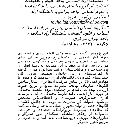
۱- دانشگاه آزاد اسلامی واحد علوم و تحقیقات
۲- دانشیار گروه باستان‌شناسی، دانشکده ادبیات
و علوم انسانی، واحد ورامین، دانشگاه آزاد
اسلامی، ورامین، ایران ،
rouhollah.yousefiz@yahoo.com
۳- گروه باستان شناسی پیش از تاریخ، دانشکده
ادبیات و علوم انسانی، دانشگاه آزاد اسلامی،
واحد تهران مرکزی
چکیده:
(۱۳۸۲ مشاهده)
این پژوهش، گونه‌بندی موضوعی الواح اداری و اقتصادی
دورۀ آغاز ایلامی را به‌عنوان چارچوبی تحلیلی برای
شناسایی شاخص‌های درونی پیچیدگی و دگرگونی اجتماعی
مورد بررسی قرار می‌دهد. در این مطالعه، نه دستۀ اصلی از
پرداخت جیره و مالیات‌ستانی و ثبت سوابق دامداری گرفته
تا فهرست‌های دارایی خانوار، تخصیص نیروی کار،
حساب‌های کشاورزی، قالب‌های اداری غیرمتمرکز و متون با
مقادیر کمی بالا، بر اساس ظرفیت آن‌ها برای آشکار ساختن
الگوهای سازمان نهادی، مدیریت منابع و توزیع قدرت
ارزیابی شده‌اند. یافته‌ها بر چندبُعدی بودن ماهیت پیچیدگی
در دورۀ آغاز ایلامی تأکید دارند؛ پیچیدگی‌ای که با ترتیبات
اداری چندمرکزی، هم‌رتبه‌ای و انعطاف‌پذیر مشخص
می‌شود. شواهد فن مدیریت به نوعی به چالش کشیدن
الگوهای خطی و دولت‌محور را نشان می‌دهند و بیان می‌کنند
که نظام‌های پیشرفتۀ بوروکراتیک، اقتصادی و اجتماعی
می‌توانند از رهگذر هماهنگی شبکه‌ای، تنوع سازگار و
سازوکارهای توزیعی درون‌ساختی پدید آیند و نه صرفاً از
طریق کنترل متمر
کز.