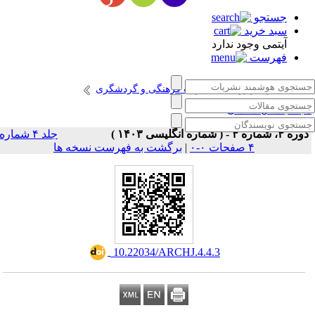
جستجو
سبد خرید
آیتمی وجود ندارد
فهرست
انتشارات پژوهشگاه میراث فرهنگی و گردشگری
جله باستان شناسی
ره ۴، شماره ۴ - ( شماره انگلیسی ۱۴۰۳ )
جلد ۴ شماره
۴ صفحات ۰-۰
|
برگشت به فهرست نسخه ها
‎ 10.22034/ARCHJ.4.4.3