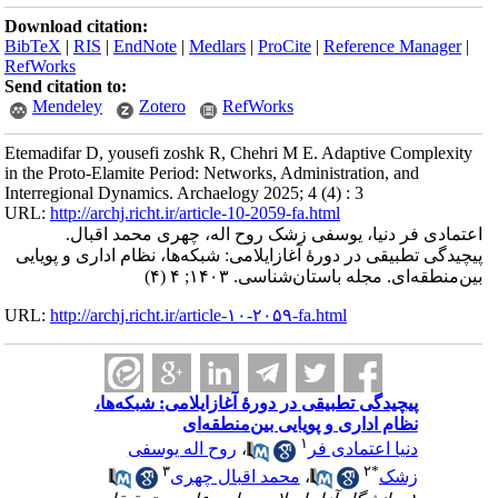
Download citation:
BibTeX
|
RIS
|
EndNote
|
Medlars
|
ProCite
|
Reference Manager
|
RefWorks
Send citation to:
Mendeley
Zotero
RefWorks
Etemadifar D, yousefi zoshk R, Chehri M E. Adaptive Complexity
in the Proto-Elamite Period: Networks, Administration, and
Interregional Dynamics. Archaelogy 2025; 4 (4) : 3
URL:
http://archj.richt.ir/article-10-2059-fa.html
اعتمادی فر دنیا، یوسفی زشک روح اله، چهری محمد اقبال.
پیچیدگی تطبیقی در دورۀ آغازایلامی: شبکه‌ها، نظام اداری و پویایی
بین‌منطقه‌ای. مجله باستان‌شناسی. ۱۴۰۳; ۴ (۴)
URL:
http://archj.richt.ir/article-۱۰-۲۰۵۹-fa.html
پیچیدگی تطبیقی در دورۀ آغازایلامی: شبکه‌ها،
نظام اداری و پویایی بین‌منطقه‌ای
۱
دنیا اعتمادی فر
،
روح اله یوسفی
۳
۲
*
زشک
،
محمد اقبال چهری