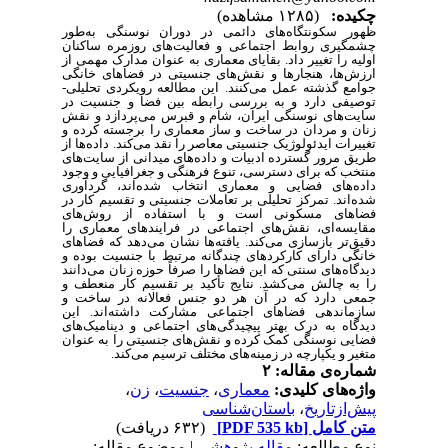
چکیده:
(۱۲۸۵ مشاهده)
ظهور سکونتگاه‌های دائمی در دوران نوسنگی به‌طور
چشمگیری روابط اجتماعی و فعالیت‌های روزمره ساکنان
اولیه را تغییر داد. بقایای معماری به عنوان مدارک مهمی از
ارزش‌ها، هنجارها و نقش‌های جنسیتی در فضاهای خانگی
جوامع گذشته عمل می‌کنند. این مطالعه رویکردی تحلیلی-
توصیفی دارد و به بررسی رابطه بین فضا و جنسیت در
سایت‌های نوسنگی ایران، شام و قبرس می‌پردازد و نقش
زنان و مردان در ساخت و ساز معماری را برجسته کرده و
تغییرات ایدئولوژیک جنسیتی معاصر را نقد می‌کند. داده‌ها از
طریق مرور گسترده ادبیات و داده‌های میدانی از سایت‌های
منتخب که برای دسترسی، تنوع فرهنگی و جغرافیایی و وجود
داده‌های فضایی و معماری انتخاب شده‌اند، گردآوری
شده‌اند. تمرکز تحلیلی بر تعاملات جنسیتی و تقسیم کار در
فضاهای مسکونی است و با استفاده از روش‌های
مقایسه‌ای، نقش‌های اجتماعی در فرایندهای معماری را
دقیق‌تر بازسازی می‌کند. یافته‌ها نشان می‌دهد که فضاهای
خانگی دارای کارکردهای چندگانه مرتبط با جنسیت بوده و
دیدگاه‌های سنتی که این فضاها را صرفاً حوزه زنان می‌دانند
را به چالش می‌کشد. نتایج تأکید بر تقسیم کار منعطف و
جمعی دارد که در آن هر دو جنس فعالانه در ساخت و
سازماندهی فضاهای اجتماعی مشارکت داشته‌اند. این
دیدگاه به درک بهتر پیچیدگی‌های اجتماعی و دینامیک‌های
فضایی نوسنگی کمک کرده و نقش‌های جنسیتی را به عنوان
متغیر و یکپارچه در زمینه‌های مختلف ترسیم می‌کند.
شماره‌ی مقاله: ۲
واژه‌های کلیدی:
معماری
،
جنسیت
،
زن
،
پیش‌ازتاریخ
،
باستان‌شناسی
متن کامل
[PDF 535 kb]
(۶۳۲ دریافت)
نوع مطالعه:
مقاله پژوهشی
| موضوع مقاله: