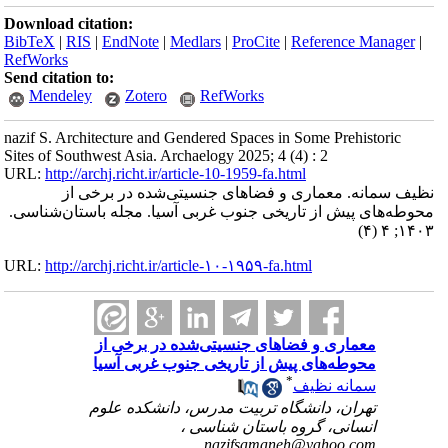
Download citation:
BibTeX
|
RIS
|
EndNote
|
Medlars
|
ProCite
|
Reference Manager
|
RefWorks
Send citation to:
Mendeley
Zotero
RefWorks
nazif S. Architecture and Gendered Spaces in Some Prehistoric
Sites of Southwest Asia. Archaelogy 2025; 4 (4) : 2
URL:
http://archj.richt.ir/article-10-1959-fa.html
نظیف سمانه. معماری و فضاهای جنسیتی‌شده در برخی از
محوطه‌های پیش از تاریخی جنوب غربی آسیا. مجله باستان‌شناسی.
۱۴۰۳; ۴ (۴)
URL:
http://archj.richt.ir/article-۱۰-۱۹۵۹-fa.html
معماری و فضاهای جنسیتی‌شده در برخی از
محوطه‌های پیش از تاریخی جنوب غربی آسیا
*
سمانه نظیف
تهران، دانشگاه تربیت مدرس، دانشکده علوم
انسانی، گروه باستان شناسی ،
nazifsamaneh@yahoo.com