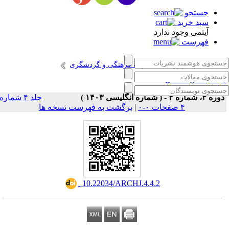
جستجو
سبد خرید
آیتمی وجود ندارد
فهرست
انتشارات پژوهشگاه میراث فرهنگی و گردشگری
جله باستان شناسی
ره ۴، شماره ۴ - ( شماره انگلیسی ۱۴۰۳ )
جلد ۴ شماره
۴ صفحات ۰-۰
|
برگشت به فهرست نسخه ها
‎ 10.22034/ARCHJ.4.4.2