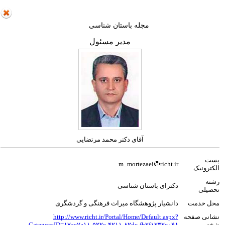
مجله باستان شناسی
مدیر مسئول
آقای دکتر محمد مرتضایی
پست
m_mortezaei
richt.ir
الکترونیک
رشته
دکترای باستان شناسی
تحصیلی
محل خدمت
دانشیار پژوهشگاه میراث فرهنگی و گردشگری
نشانی صفحه
http://www.richt.ir/Portal/Home/Default.aspx?
شخصی
CategoryID=۸۷ac۷a۱۱-۵۲۲c-۴۲۱۱-۸۲dc-fb۲f۱۲۳۲c۰۴۸