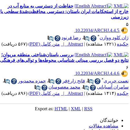
حفاظت از دسترسی به منابع آب در
ارج از استحکامات ایران باستان: دسترسی محافظت‌شدهٔ سطحی یا
یرزمینی
‎ 10.22034/ARCHJ.4.4.5
*
ان کلود ووازن
،
رضا فرنود
کیده
(۱۳۲۱ مشاهده)
|
Abstract |
متن کامل (PDF)
(۵۶۷ دریافت)
بررسی باستان‌شناختی منطقه مریوان؛
تایج دو فصل بررسی میدانی شناسایی محوطه‌ها و توالی‌های فرهنگی
‎ 10.22034/ARCHJ.4.4.6
*
عمت حریری
،
فاتح زارع‌فر
،
حمزه محمدپور
،
امران آسیابانی
،
محمد معصومیان
کیده
(۱۴۱۴ مشاهده)
|
Abstract |
متن کامل (PDF)
(۸۹۶ دریافت)
Export as:
HTML
|
XML
|
RSS
خوانندگان
مشاهده مقالات