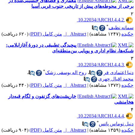
معماری و فضاهای جنسیتی‌شده در
رخی از محوطه‌های پیش از تاریخی جنوب غربی آسیا
‎ 10.22034/ARCHJ.4.4.2
*
مانه نظیف
کیده
(۱۲۴۷ مشاهده)
|
Abstract |
متن کامل (PDF)
(۶۲۰ دریافت)
پیچیدگی تطبیقی در دورۀ آغازایلامی:
بکه‌ها، نظام اداری و پویایی بین‌منطقه‌ای
‎ 10.22034/ARCHJ.4.4.3
*
نیا اعتمادی فر
،
روح اله یوسفی زشک
،
حمد اقبال چهری
کیده
(۱۳۷۲ مشاهده)
|
Abstract |
متن کامل (PDF)
(۴۴۰ دریافت)
خارپشت‌های گزنفون و لگام قبه‌دار
خامنشی
‎ 10.22034/ARCHJ.4.4.4
*
نیل توماس پاتس
کیده
(۱۳۵۹ مشاهده)
|
Abstract |
متن کامل (PDF)
(۹۰۴ دریافت)