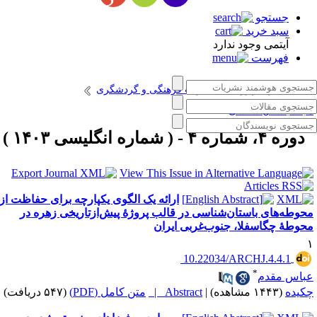
جستجو
سبد خرید
آیتمی وجود ندارد
فهرست
انتشارات پژوهشگاه میراث فرهنگی و گردشگری
جله باستان شناسی
دوره ۴، شماره ۴ - ( شماره انگلیسی ۱۴۰۳ )
ارائه یک الگوی یکپارچه برای حفاظت از
حوطه‌های باستان‌شناسی در قالب پروژۀ پیش‌ازتاریخی زهره در
حوطۀ چگاسفلا، جنوب‌غربی ایران
‎ 10.22034/ARCHJ.4.4.1
*
باس مقدم
کیده
(۱۴۴۳ مشاهده)
|
Abstract |
متن کامل (PDF)
(۵۴۷ دریافت)